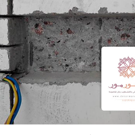
ميسم خالد
محمد ناصر
حي العوالي ، مكة
حي الخالدية، 