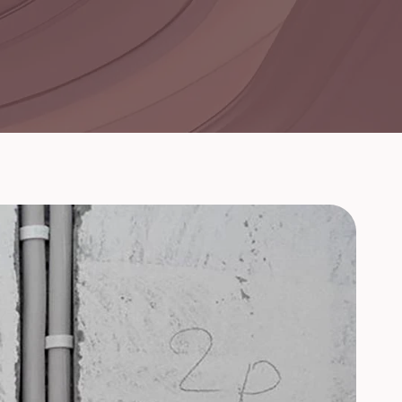
لديهم فريق عمل فنان ومحترف ،
ممتازين
يعطيهم الف عافية.
وال