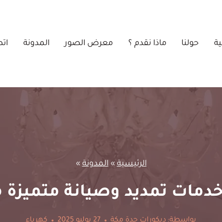
ية
حولنا
ماذا نقدم ؟
معرض الصور
المدونة
اتص
الرئيسية
»
المدونة
»
دمات تمديد وصيانة متميزة م
بواسطة:
ديكورات جدة مكة
27 يوليو 2025
كهرباء