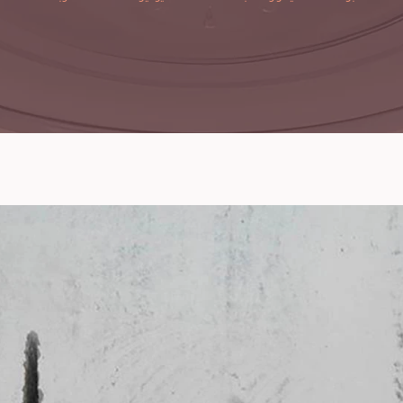
 في الديكورات الخشبية
ديكور مور الأفضل في جد
شيبورد ، انصح فيهم.
لتشطيب المنازل والديكورا