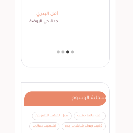
أمل البدري
جده
جدة، حي الروضة
سحابة الوسوم
ارفف حائط خشب
بديل الخشب للتلفزيون
تركيب رفوف شاشات جده
تشطيب دهانات