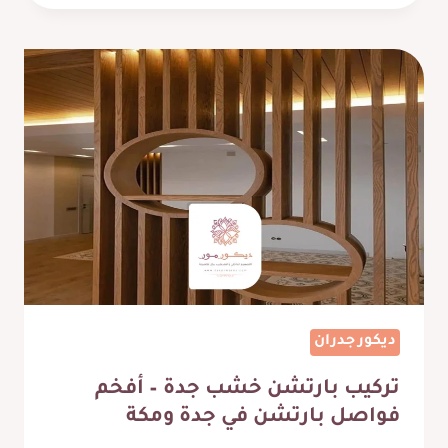
ربل
جدة
–
ارضيات
مطاط
للعب
مكة
ديكور جدران
تركيب بارتشن خشب جدة – أفخم
فواصل بارتشن في جدة ومكة