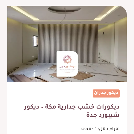
–
تفصيل
مرايه
حائط
مكة
ديكور جدران
ديكورات خشب جدارية مكة – ديكور
شيبورد جدة
تقراء خلال:
1
دقيقة