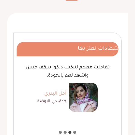
شاشة
الصفحة
السابقة
مكة
،
أشكال
ديكور
شاشات
2025
شهادات نعتز بها
تعاملت معهم لتركيب ديكور سقف جبس
واشهد لهم بالجودة.
أمل البدري
جدة، حي الروضة