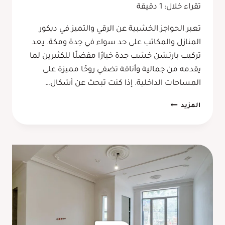
تقراء خلال:
1
دقيقة
تعبر الحواجز الخشبية عن الرقي والتميز في ديكور
المنازل والمكاتب على حد سواء في جدة ومكة. يعد
تركيب بارتشن خشب جدة خيارًا مفضلًا للكثيرين لما
يقدمه من جمالية وأناقة تضفي روحًا مميزة على
المساحات الداخلية. إذا كنت تبحث عن أشكال…
تركيب
المزيد
بارتشن
خشب
جدة
–
أفخم
فواصل
بارتشن
في
جدة
ومكة