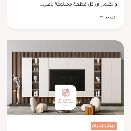
و نضمن أن كل قطعة مصنوعة بأعلى…
ورشة
المزيد
نجارة
موبيليا
جدة
–
تفصيل
رفوف
حائط
مكة
ديكور جدران