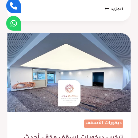
مقاول
المزيد
تشطيب
معتمد
بجدة
–
أحدث
أنماط
التشطيبات
في
السعودية
2025
ديكورات الأسقف