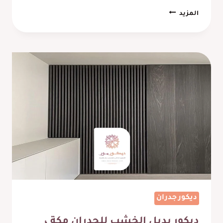
ديكور
المزيد
بديل
الرخام
مكة
ت:
0569910742
–
شبيه
الرخام
للجدران
مكة
ديكور جدران
ديكور بديل الخشب للجدران مكة ،