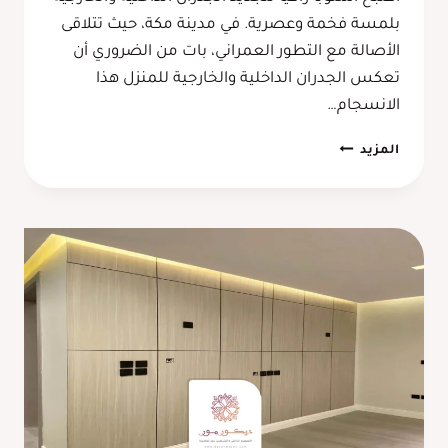
بلمسة فخمة وعصرية. في مدينة مكة، حيث تتلاقى
الأصالة مع التطور العمراني، بات من الضروري أن
تعكس الجدران الداخلية والخارجية للمنزل هذا
الانسجام…
تركيب
المزيد
بديل
الحجر
للجدران
مكة،
ديكور
داخلي
انيق
مع
صفائح
بديل
الحجر
للجدران