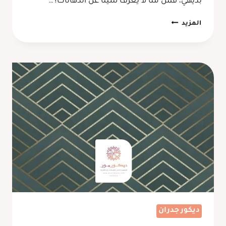
بديهي، فمن منا لا يعرف شيئًا عن الدهانات؟…
معلم
المزيد
دهانات
مكة
ت:
0569910742
–
دهانات
منازل
مكة
ديكور جدران