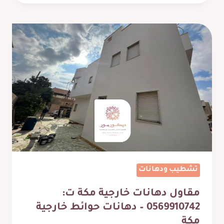
مكة،
تصميم
خشبي
جذاب
مع
الواح
شيبورد
ديكور
مكة
تشطيب ودهانات
مقاول دهانات خارجية مكة ت:
0569910742 – دهانات حوائط خارجية
مكة