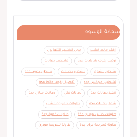
سحابة الوسوم
ارفف حائط خشب
بديل الخشب للتلفزيون
تركيب رفوف شاشات جده
تشطيب دهانات
تشطيب شقق
تشطيب صالات
تشطيب غرف مكة
تشطيب مجالس جده
تفصيل رفوف حائط مكة
تنفيذ دهانات جدة
دهانات فلل
دهانات منازل جدة
شغل دهانات مكة
طاولات تلفزيون خشب
طاولات خشب مودرن مكة
طاولات قهوة جدة
طاولة تسريحة مرايا جدة
طاولة تسريحة مودرن