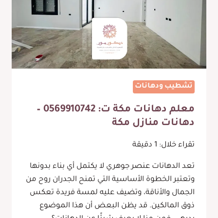
من
خلاله
تصميم
براويز
فوم
للجدران
بمكة
تشطيب ودهانات
معلم دهانات مكة ت: 0569910742 –
دهانات منازل مكة
تقراء خلال:
1
دقيقة
تعد الدهانات عنصر جوهري لا يكتمل أي بناء بدونها
وتعتبر الخطوة الأساسية التي تمنح الجدران روح من
الجمال والأناقة، وتضيف عليه لمسة فريدة تعكس
ذوق المالكين. قد يظن البعض أن هذا الموضوع