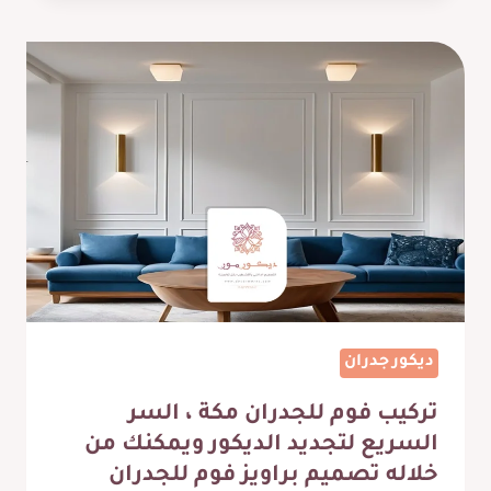
خدمات
تمديد
وصيانة
متميزة
مع
مقاول
كهرباء
مكة
ديكور جدران
تركيب فوم للجدران مكة ، السر
السريع لتجديد الديكور ويمكنك من
خلاله تصميم براويز فوم للجدران