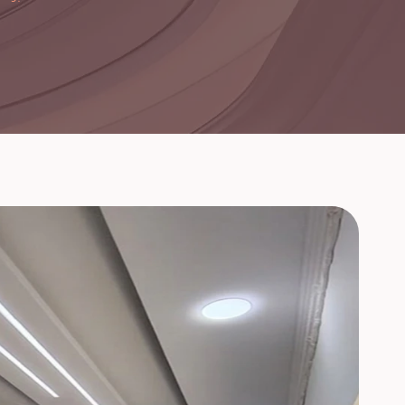
لديهم فريق عمل فنان ومحترف ،
ممتازين
يعطيهم الف عافية.
وال