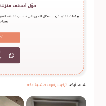
حوّل أسقف منزلك 
و هناك العديد من الاشكال الاخرى التي تناسب مختلف الغر
بمكة ع
اتص
أ
66569910742
شاهد أيضا:
تركيب رفوف خشبية مكه