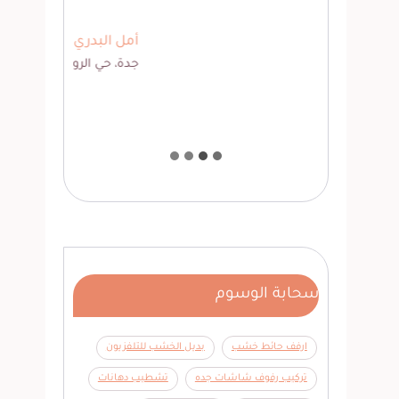
أمل البدري
جده
جدة، حي الروضة
سحابة الوسوم
ارفف حائط خشب
بديل الخشب للتلفزيون
تركيب رفوف شاشات جده
تشطيب دهانات