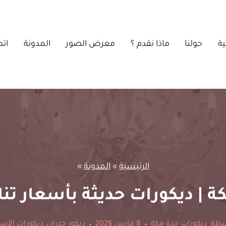
ية
حولنا
ماذا نقدم ؟
معرض الصور
المدونة
اتص
الرئيسية
»
المدونة
»
| ديكورات حديثة بأسعار تنافس
سطة:
ديكورات جدة مكة
8 مارس 2026
ديكور جدران
,
ديكورات الأ