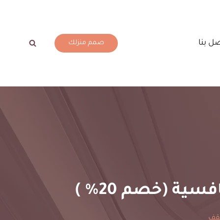
ل بنا
صمم منزلك
ية (خصم 20% )
سقف