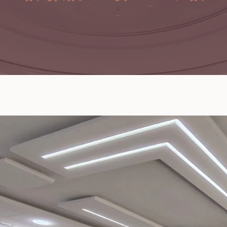
 في الديكورات الخشبية
ديكور مور الأفضل في جد
شيبورد ، انصح فيهم.
لتشطيب المنازل والديكورا